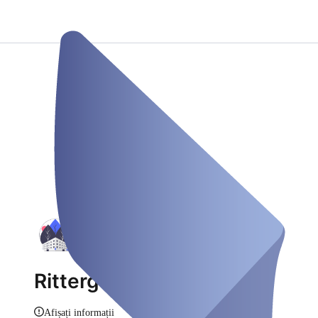
Rittergut Damerow
Afișați informații