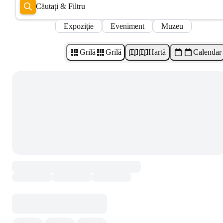
Căutați & Filtru
Expoziție
Eveniment
Muzeu
Grilă
Grilă
Hartă
Calendar