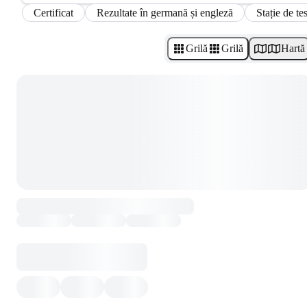
Certificat
Rezultate în germană și engleză
Stație de te
Grilă
Grilă
Hartă