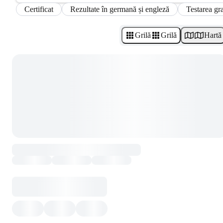
Certificat
Rezultate în germană și engleză
Testarea gra
Grilă
Grilă
Hartă