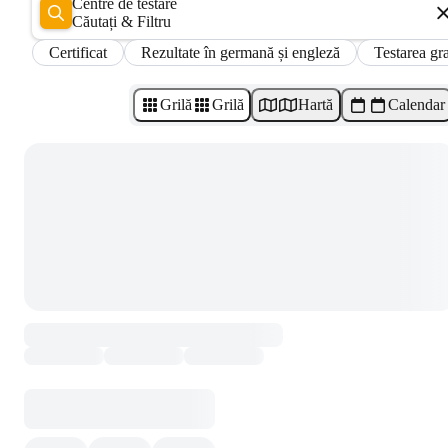
Centre de testare
Căutați & Filtru
Certificat
Rezultate în germană și engleză
Testarea gra
Grilă
Grilă
Hartă
Calendar