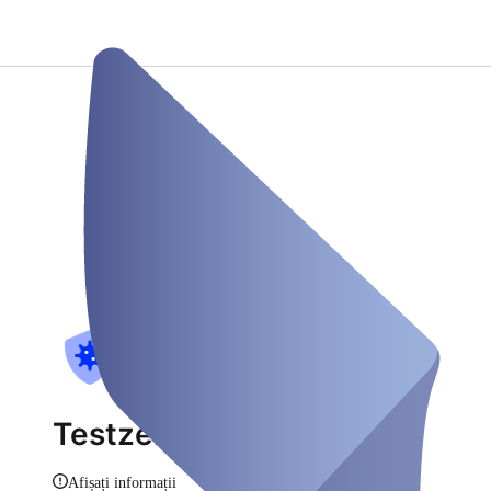
Testzentrum Moers
Afișați informații