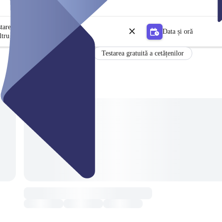
stare
Data și oră
ltru
Testarea gratuită a cetățenilor