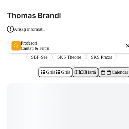
Thomas Brandl
Afișați informații
Profesori
Căutați & Filtru
SBF-See
SKS Theorie
SKS Praxis
Grilă
Grilă
Hartă
Calendar