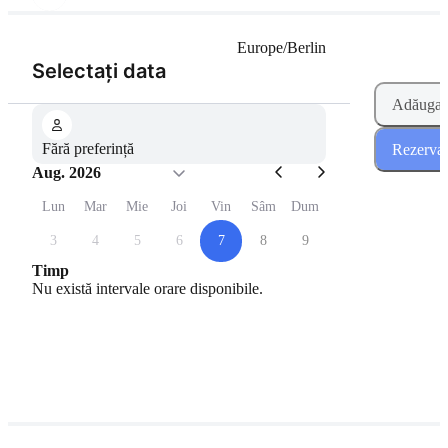
Europe/Berlin
(Pasul 1 din 2)
Selectați data
Adăugați
Fără preferință
Rezervaț
Aug. 2026
Lun
Mar
Mie
Joi
Vin
Sâm
Dum
3
4
5
6
7
8
9
Timp
Nu există intervale orare disponibile.