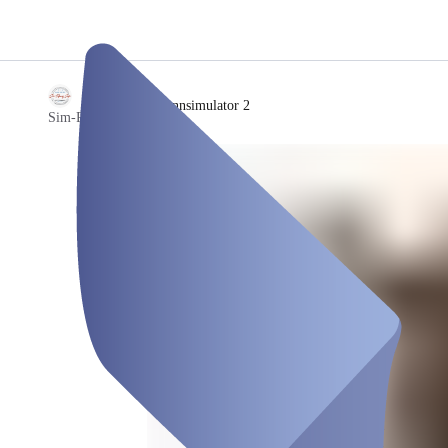
/
Rennsimulator 2
Sim-Racing Café