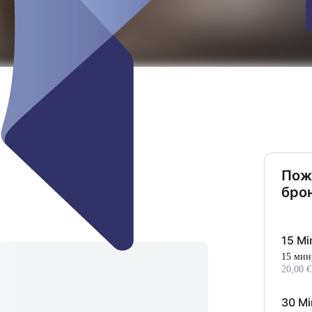
Пож
бро
15 Mi
15 мин
20,00 €
30 Mi