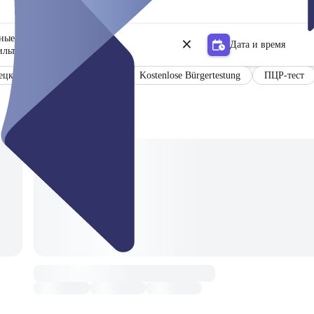
ьные центры
Дата и время
ильтр
ецком и английском языках
Kostenlose Bürgertestung
ПЦР-тест