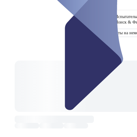
Испытател
Поиск & Ф
Сертификат
Результаты на нем