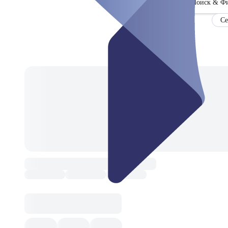
Поиск & Ф
Се