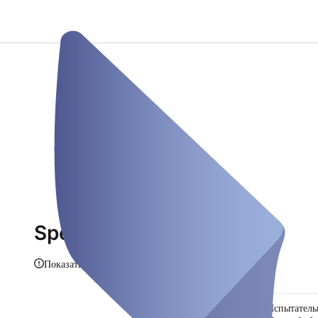
Speed Teststation
Показать информацию
Испытател