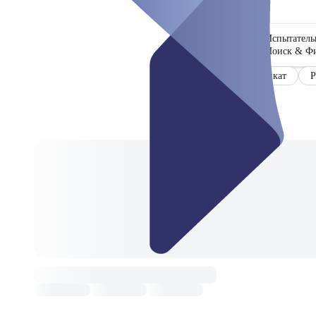
Испытател
Поиск & Ф
Сертификат
Р