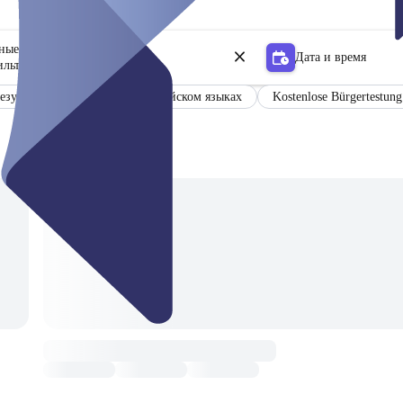
ьные центры
Дата и время
ильтр
езультаты на немецком и английском языках
Kostenlose Bürgertestung