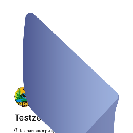
Testzentrum Flingern
Показать информацию