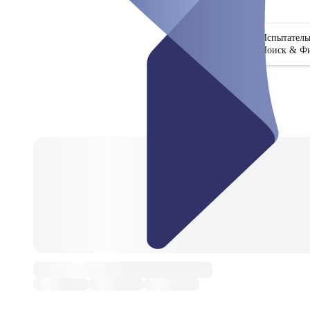
Испытател
Поиск & Ф