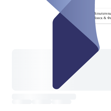
Испытател
Поиск & Ф