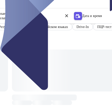
ьные центры
Дата и время
ильтр
Результаты на немецком и английском языках
Drive-In
ПЦР-тест