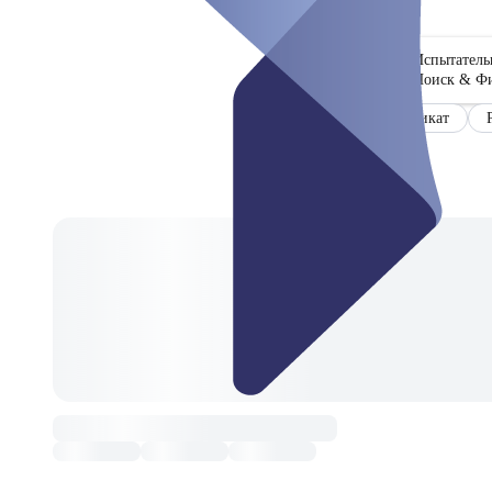
Испытател
Поиск & Ф
Сертификат