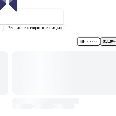
Бесплатное тестирование граждан
Сетка
Ка