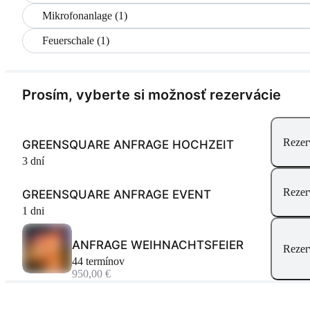
Mikrofonanlage (1)
Feuerschale (1)
Prosím, vyberte si možnosť rezervácie
Rezer
GREENSQUARE ANFRAGE HOCHZEIT
3 dní
Rezer
GREENSQUARE ANFRAGE EVENT
1 dni
ANFRAGE WEIHNACHTSFEIER
Rezer
44 termínov
950,00 €