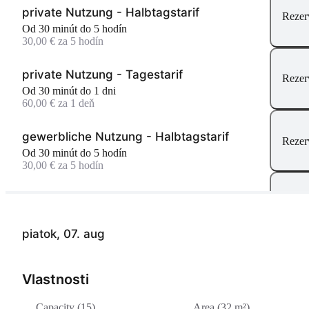
private Nutzung - Halbtagstarif
Rezer
Od 30 minút do 5 hodín
30,00 € za 5 hodín
private Nutzung - Tagestarif
Rezer
Od 30 minút do 1 dni
60,00 € za 1 deň
gewerbliche Nutzung - Halbtagstarif
Rezer
Od 30 minút do 5 hodín
30,00 € za 5 hodín
gewerbliche Nutzung - Tagestarif
Rezer
Od 30 minút do 1 dni
60,00 € za 1 deň
piatok, 07. aug
Vlastnosti
Capacity (15)
Area (32 m²)