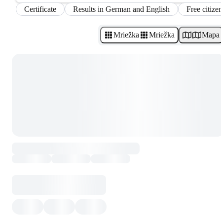
Certificate
Results in German and English
Free citize
Mriežka
Mriežka
Mapa