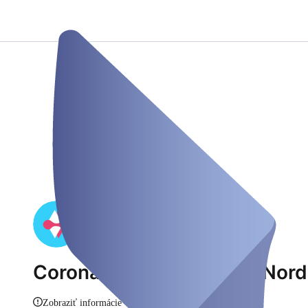
Coronateststelle Bayern Nord
Zobraziť informácie