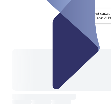
Test centers
Hľadať & Fi