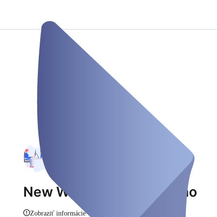
New Work Company Demo
Zobraziť informácie