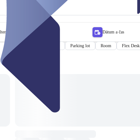
lter
Dátum a čas
Car
Meeting room
Parking lot
Room
Flex Desk