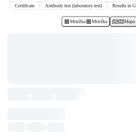
Certificate
Antibody test (laboratory test)
Results in 
Mriežka
Mriežka
Mapa