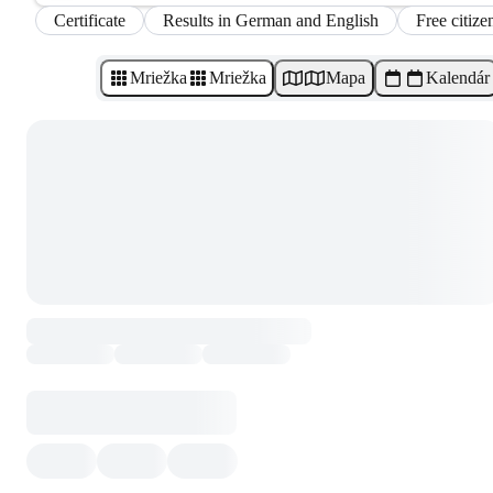
Certificate
Results in German and English
Free citize
Mriežka
Mriežka
Mapa
Kalendár