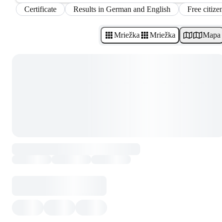
Certificate
Results in German and English
Free citize
Mriežka
Mriežka
Mapa