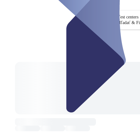
Test centers
Hľadať & Fi