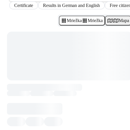
Certificate
Results in German and English
Free citize
Mriežka
Mriežka
Mapa