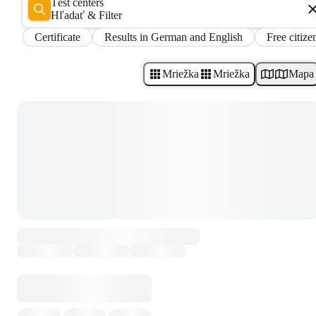
Test centers
Hľadať & Filter
Certificate
Results in German and English
Free citize
Mriežka
Mriežka
Mapa