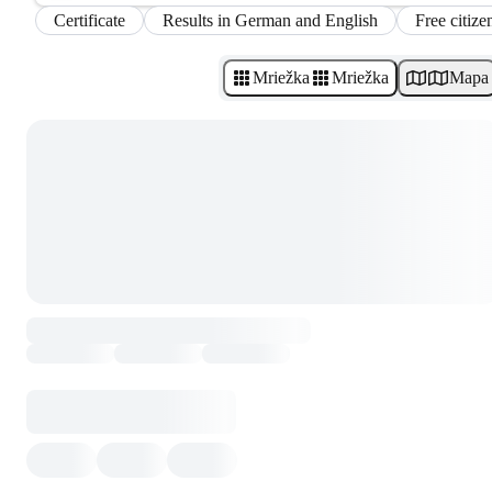
Certificate
Results in German and English
Free citize
Mriežka
Mriežka
Mapa