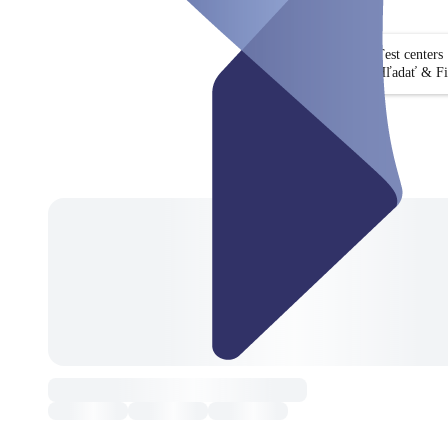
Test centers
Hľadať & Fi