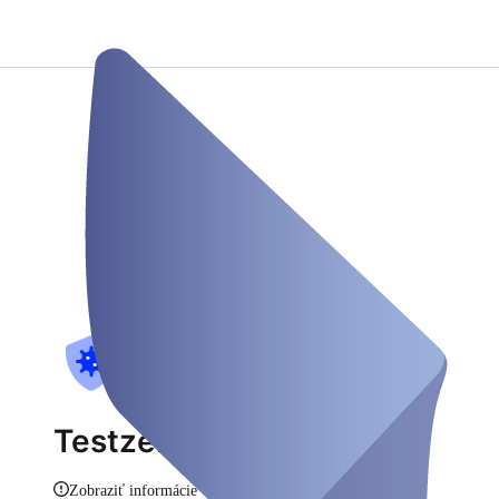
Testzentrum Bilker Allee
Zobraziť informácie