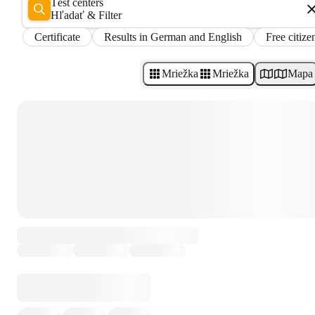
Test centers
Hľadať & Filter
Certificate
Results in German and English
Free citize
Mriežka
Mriežka
Mapa