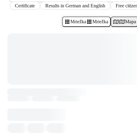
Certificate
Results in German and English
Free citize
Mriežka
Mriežka
Mapa