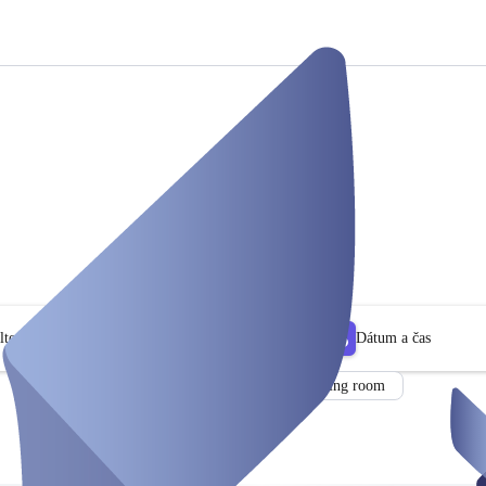
lter
Dátum a čas
Car
Meeting room