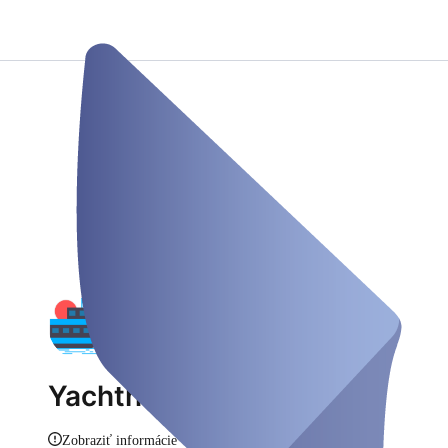
Yachthafen Lummerland
Zobraziť informácie