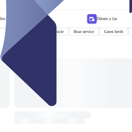
lter
Dátum a čas
Boat
Special vehicle
Boat service
Guest berth