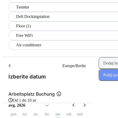
Tastatur
Dell Dockingstation
Floor (1)
Free WiFi
Air conditioner
Dodaj b
Europe/Berlin
Pošlji p
(Korak 1 od 2)
Izberite datum
Arbeitsplatz Buchung
Od 1 do 10 ur
avg. 2026
pon.
tor.
sre.
čet.
pet.
sob.
ned.