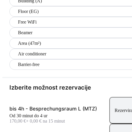
Building (A)
Floor (EG)
Free WiFi
Beamer
Area (47m²)
Air conditioner
Barrier-free
Izberite možnost rezervacije
bis 4h - Besprechungsraum L (MTZ)
Rezervira
Od 30 minut do 4 ur
170,00 €
+ 0,00 € na 15 minut