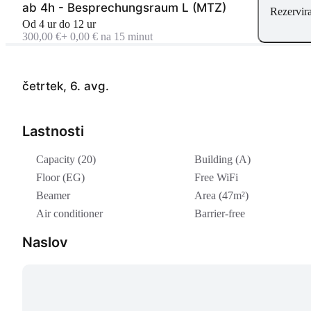
ab 4h - Besprechungsraum L (MTZ)
Rezervira
Od 4 ur do 12 ur
300,00 €
+ 0,00 € na 15 minut
četrtek, 6. avg.
Lastnosti
Capacity (20)
Building (A)
Floor (EG)
Free WiFi
Beamer
Area (47m²)
Air conditioner
Barrier-free
Naslov