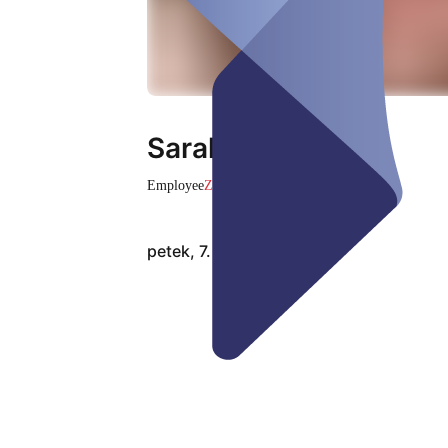
Sarah
Employee
Zaprto
petek, 7. avg.