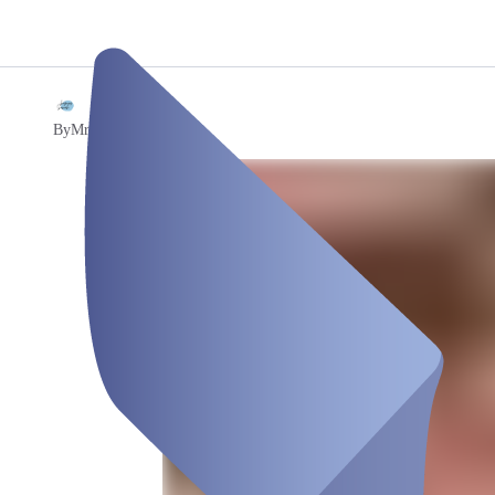
/
Sarah
ByMrsSarah