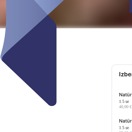
Izbe
Natür
1.5 ur
40,00 €
Natür
1.5 ur