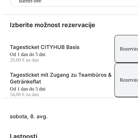
Barrier-free
Izberite možnost rezervacije
Tagesticket CITYHUB Basis
Rezervira
Od 1 dan do 5 dni
29,00 € na dan
Tagesticket mit Zugang zu Teambüros &
Rezervira
Getränkeflat
Od 1 dan do 5 dni
54,00 € na dan
sobota, 8. avg.
Lastnosti