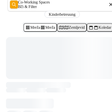
Co-Working Spaces
Išči & Filter
Kinderbetreuung
Mreža
Mreža
Zemljevid
Koledar