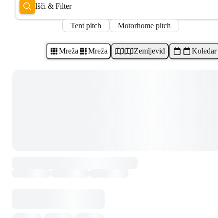
Išči & Filter
Tent pitch
Motorhome pitch
Mreža
Mreža
Zemljevid
Koledar