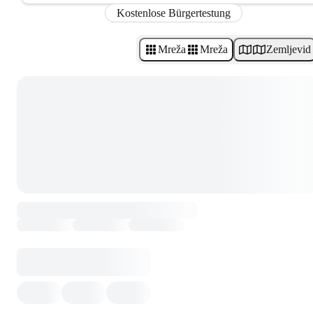
Kostenlose Bürgertestung
Mreža
Mreža
Zemljevid