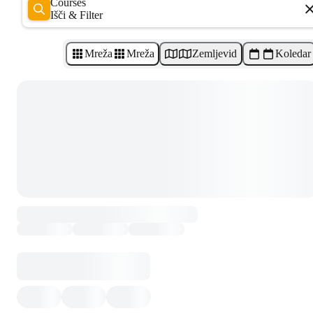
Courses
Išči & Filter
Mreža
Mreža
Zemljevid
Koledar