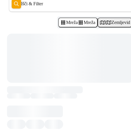
Išči & Filter
Mreža
Mreža
Zemljevid