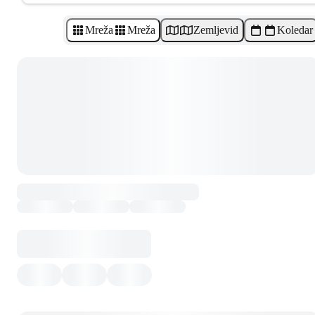
Mreža
Mreža
Zemljevid
Koledar