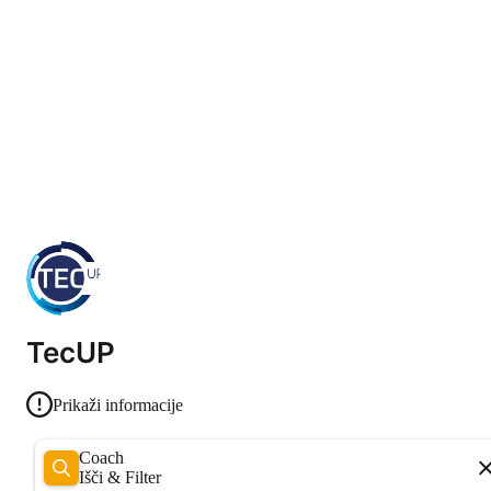
TecUP
Prikaži informacije
Coach
Išči & Filter