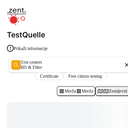
TestQuelle
Prikaži informacije
Test centers
Išči & Filter
Certificate
Free citizen testing
Mreža
Mreža
Zemljevid