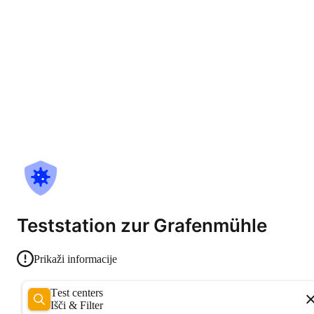
Teststation zur Grafenmühle
Prikaži informacije
Test centers
Išči & Filter