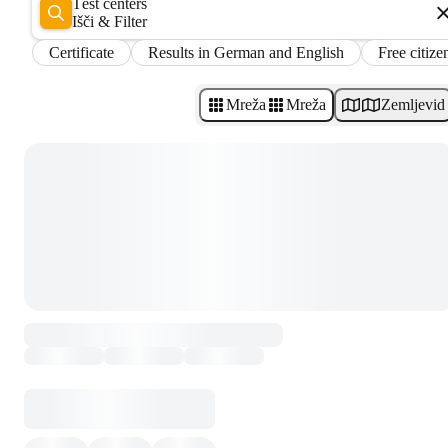
Test centers
Išči & Filter
Certificate
Results in German and English
Free citize
Mreža
Mreža
Zemljevid