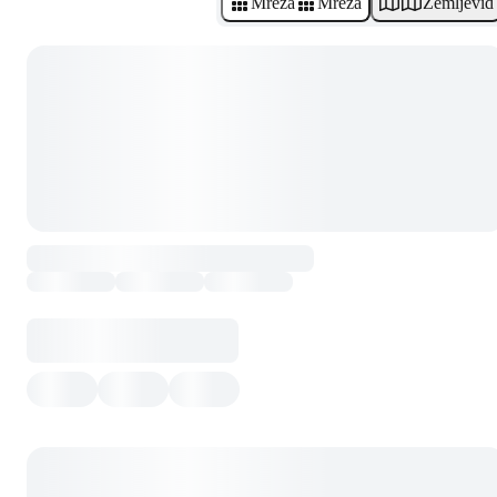
Mreža
Mreža
Zemljevid