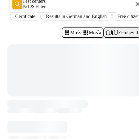
Test centers
Išči & Filter
Certificate
Results in German and English
Free citize
Mreža
Mreža
Zemljevid