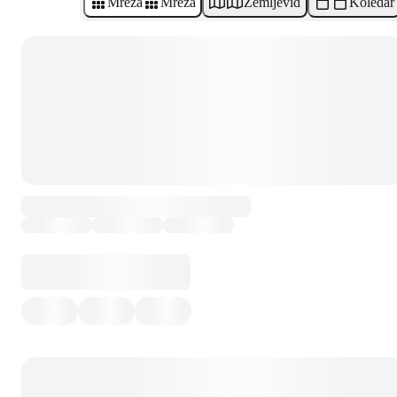
Mreža
Mreža
Zemljevid
Koledar