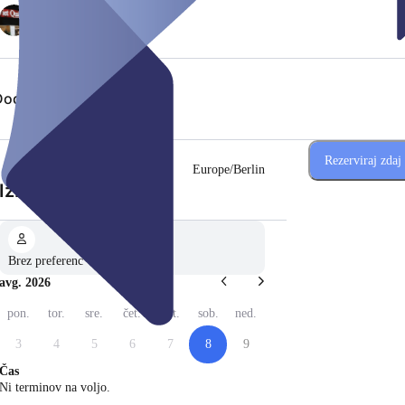
odaj storitve
Rezerviraj zdaj
Europe/Berlin
(Korak 1 od 2)
Izberite datum
Brez preferenc
avg. 2026
pon.
tor.
sre.
čet.
pet.
sob.
ned.
3
4
5
6
7
8
9
Čas
Ni terminov na voljo.