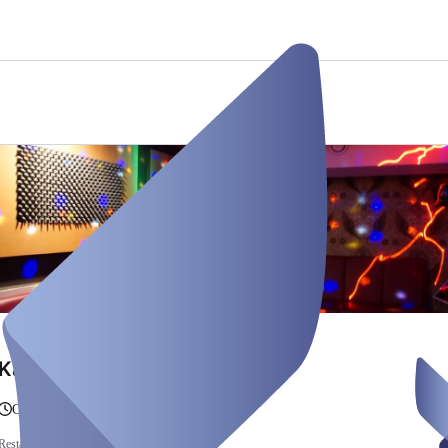
Karaokeraum 4
Od ena ura do 10 ur
Restaurants