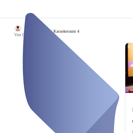
/
Karaokeraum 4
Viet Quan Restaurant