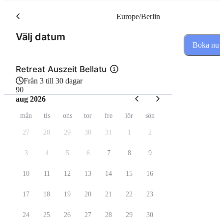
Europe/Berlin
(Steg 1 av 2)
Välj datum
Boka nu
Retreat Auszeit Bellatu
Från 3 till 30 dagar
90
aug 2026
mån
tis
ons
tor
fre
lör
sön
27
28
29
30
31
1
2
3
4
5
6
7
8
9
10
11
12
13
14
15
16
17
18
19
20
21
22
23
24
25
26
27
28
29
30